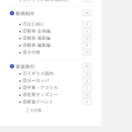
動画制作
40
①はじめに
4
②動画 企画編
2
③動画 撮影編
10
④動画 編集編
9
⑤その他
15
家族旅行
32
①イギリス国内
12
②ヨーロッパ
3
③中東・アフリカ
1
④世界ディズニー
12
⑤家族イベント
4
その他