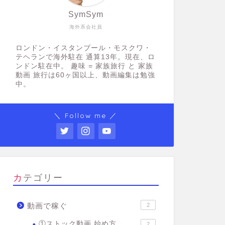
SymSym
海外系会社員
ロンドン・イスタンブール・モスクワ・
テヘランで海外駐在 通算13年。現在、ロ
ンドン駐在中。 趣味 = 家族旅行 と 家族
動画 旅行は60ヶ国以上、動画編集は勉強
中。
＼ Follow me ／
カテゴリー
動画で稼ぐ
2
①ストック動画 始め方
2