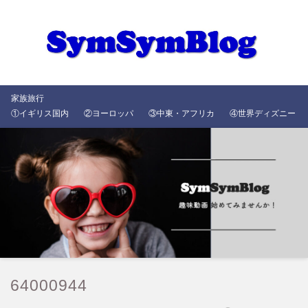
家族旅行
①イギリス国内
②ヨーロッパ
③中東・アフリカ
④世界ディズニー
64000944