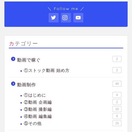
＼ Follow me ／
カテゴリー
2
動画で稼ぐ
①ストック動画 始め方
2
40
動画制作
①はじめに
4
②動画 企画編
2
③動画 撮影編
10
④動画 編集編
9
⑤その他
15