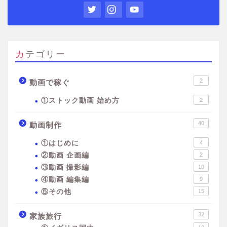
カテゴリー
2
動画で稼ぐ
①ストック動画 始め方
2
40
動画制作
①はじめに
4
②動画 企画編
2
③動画 撮影編
10
④動画 編集編
9
⑤その他
15
32
家族旅行