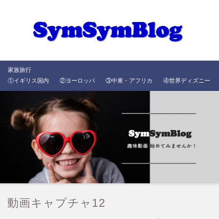
家族旅行
①イギリス国内
②ヨーロッパ
③中東・アフリカ
④世界ディズニー
動画キャプチャ12