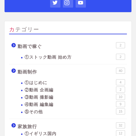
カテゴリー
2
動画で稼ぐ
①ストック動画 始め方
2
40
動画制作
①はじめに
4
②動画 企画編
2
③動画 撮影編
10
④動画 編集編
9
⑤その他
15
32
家族旅行
①イギリス国内
12