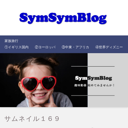
家族旅行
①イギリス国内
②ヨーロッパ
③中東・アフリカ
④世界ディズニー
サムネイル１６９