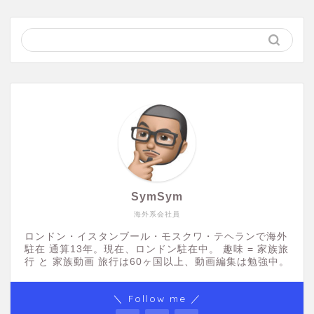
SymSym
海外系会社員
ロンドン・イスタンブール・モスクワ・テヘランで海外
駐在 通算13年。現在、ロンドン駐在中。 趣味 = 家族旅
行 と 家族動画 旅行は60ヶ国以上、動画編集は勉強中。
＼ Follow me ／