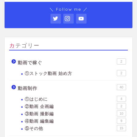
＼ Follow me ／
カテゴリー
2
動画で稼ぐ
①ストック動画 始め方
2
40
動画制作
①はじめに
4
②動画 企画編
2
③動画 撮影編
10
④動画 編集編
9
⑤その他
15