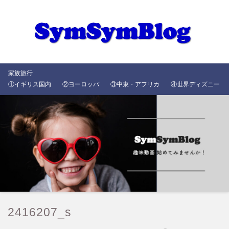
家族旅行
①イギリス国内
②ヨーロッパ
③中東・アフリカ
④世界ディズニー
2416207_s