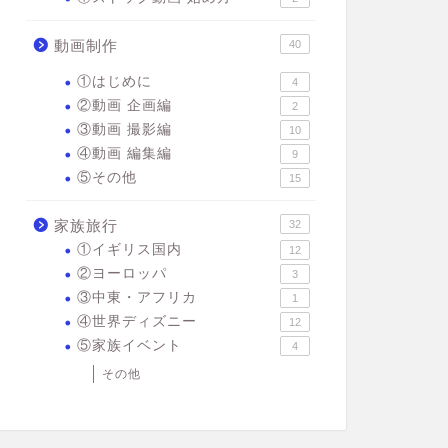
動画制作
40
①はじめに
4
②動画 企画編
2
③動画 撮影編
10
④動画 編集編
9
⑤その他
15
家族旅行
32
①イギリス国内
12
②ヨーロッパ
3
③中東・アフリカ
1
④世界ディズニー
12
⑤家族イベント
4
その他