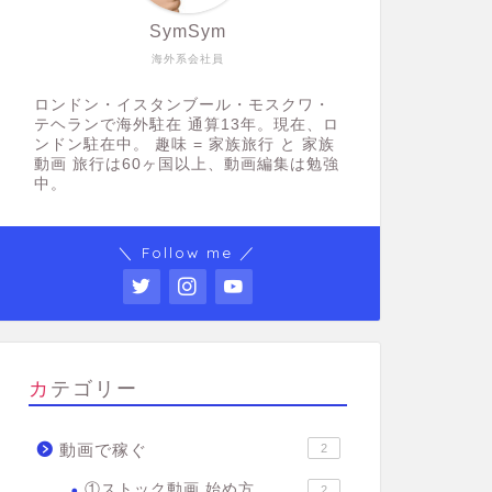
SymSym
海外系会社員
ロンドン・イスタンブール・モスクワ・
テヘランで海外駐在 通算13年。現在、ロ
ンドン駐在中。 趣味 = 家族旅行 と 家族
動画 旅行は60ヶ国以上、動画編集は勉強
中。
＼ Follow me ／
カテゴリー
動画で稼ぐ
2
①ストック動画 始め方
2