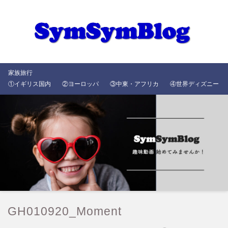
家族旅行
①イギリス国内
②ヨーロッパ
③中東・アフリカ
④世界ディズニー
GH010920_Moment