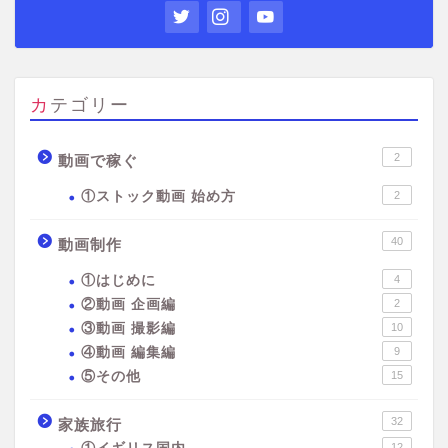
カテゴリー
2
動画で稼ぐ
①ストック動画 始め方
2
40
動画制作
①はじめに
4
②動画 企画編
2
③動画 撮影編
10
④動画 編集編
9
⑤その他
15
32
家族旅行
12