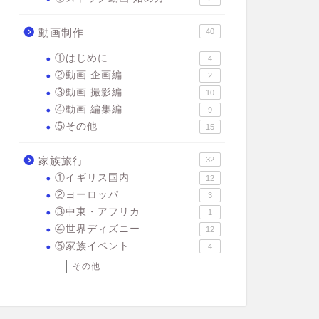
動画制作
40
①はじめに
4
②動画 企画編
2
③動画 撮影編
10
④動画 編集編
9
⑤その他
15
家族旅行
32
①イギリス国内
12
②ヨーロッパ
3
③中東・アフリカ
1
④世界ディズニー
12
⑤家族イベント
4
その他