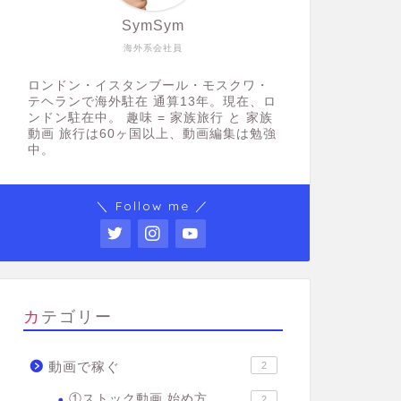
SymSym
海外系会社員
ロンドン・イスタンブール・モスクワ・
テヘランで海外駐在 通算13年。現在、ロ
ンドン駐在中。 趣味 = 家族旅行 と 家族
動画 旅行は60ヶ国以上、動画編集は勉強
中。
＼ Follow me ／
カテゴリー
動画で稼ぐ
2
①ストック動画 始め方
2