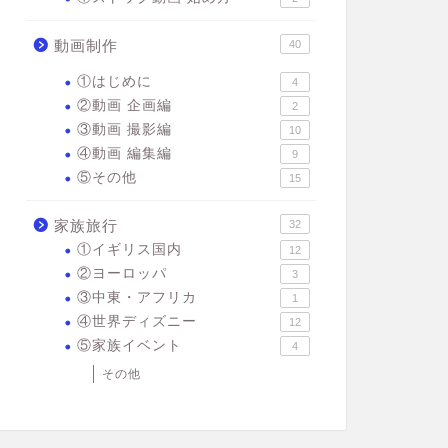
動画制作
40
①はじめに
4
②動画 企画編
2
③動画 撮影編
10
④動画 編集編
9
⑤その他
15
家族旅行
32
①イギリス国内
12
②ヨーロッパ
3
③中東・アフリカ
1
④世界ディズニー
12
⑤家族イベント
4
その他