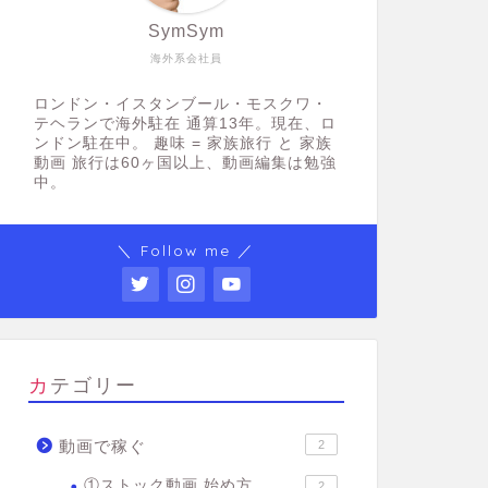
SymSym
海外系会社員
ロンドン・イスタンブール・モスクワ・
テヘランで海外駐在 通算13年。現在、ロ
ンドン駐在中。 趣味 = 家族旅行 と 家族
動画 旅行は60ヶ国以上、動画編集は勉強
中。
＼ Follow me ／
カテゴリー
動画で稼ぐ
2
①ストック動画 始め方
2