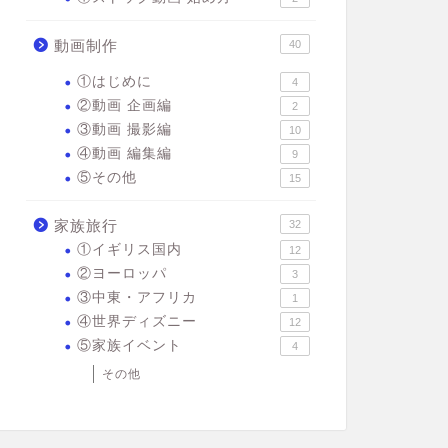
動画制作
40
①はじめに
4
②動画 企画編
2
③動画 撮影編
10
④動画 編集編
9
⑤その他
15
家族旅行
32
①イギリス国内
12
②ヨーロッパ
3
③中東・アフリカ
1
④世界ディズニー
12
⑤家族イベント
4
その他