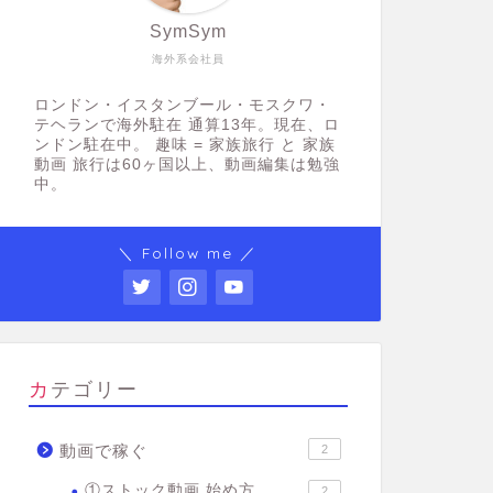
SymSym
海外系会社員
ロンドン・イスタンブール・モスクワ・
テヘランで海外駐在 通算13年。現在、ロ
ンドン駐在中。 趣味 = 家族旅行 と 家族
動画 旅行は60ヶ国以上、動画編集は勉強
中。
＼ Follow me ／
カテゴリー
動画で稼ぐ
2
①ストック動画 始め方
2