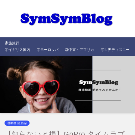
家族旅行
①イギリス国内
②ヨーロッパ
③中東・アフリカ
④世界ディズニー
③動画 撮影編
【知らないと損】GoPro タイムラプ